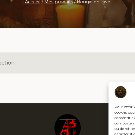
Accueil
/
Mes produits
/
Bougie entrave
ction.
Pour offrir 
cookies pour
consentir à 
comportement
ou de retire
caractéristi