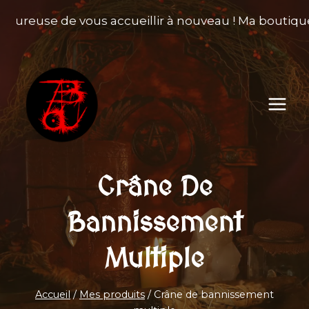
Aller
heureuse de vous accueillir à nouveau ! Ma boutique 
au
contenu
Crâne De
Bannissement
Multiple
Accueil
/
Mes produits
/
Crâne de bannissement