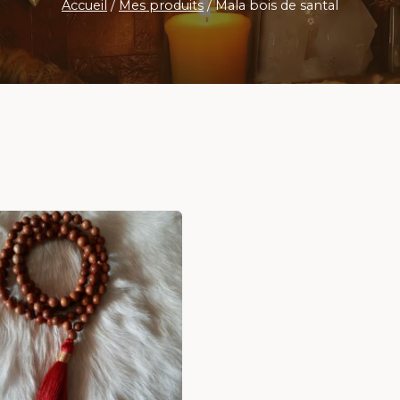
Accueil
/
Mes produits
/
Mala bois de santal