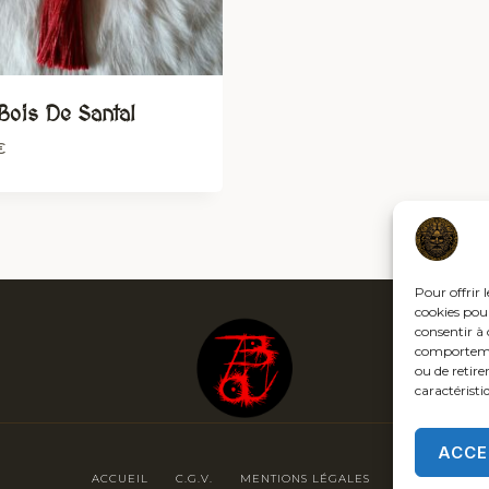
Bois De Santal
€
Pour offrir 
cookies pour
consentir à 
comportement
ou de retire
caractéristi
ACCE
ACCUEIL
C.G.V.
MENTIONS LÉGALES
POLITIQUE DE