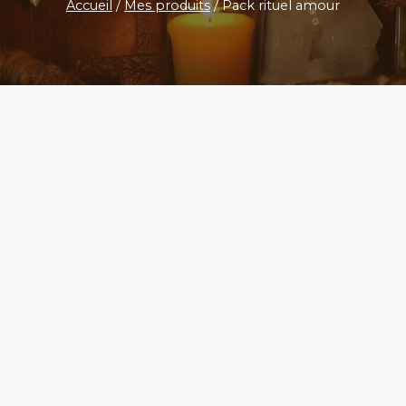
Accueil
/
Mes produits
/
Pack rituel amour