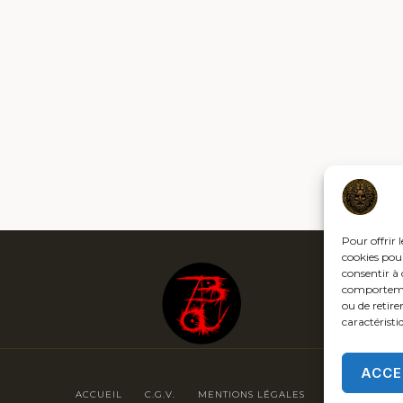
Pour offrir 
cookies pour
consentir à 
comportement
ou de retire
caractéristi
ACCE
ACCUEIL
C.G.V.
MENTIONS LÉGALES
POLITIQUE DE