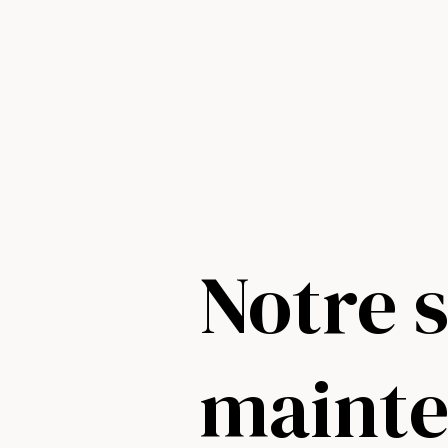
Notre s
maint