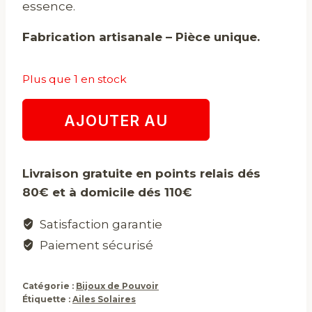
essence.
Fabrication artisanale – Pièce unique.
Plus que 1 en stock
quantité
AJOUTER AU
de
Ailes
PANIER
Solaires
Livraison gratuite en points relais dés
80€ et à domicile dés 110€
Satisfaction garantie
Paiement sécurisé
Catégorie :
Bijoux de Pouvoir
Étiquette :
Ailes Solaires