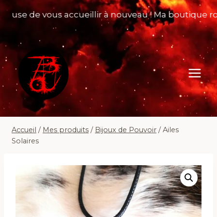
Aller
use de vous accueillir à nouveau ! Ma boutique rouvr
au
contenu
Accueil
/
Mes produits
/
Bijoux de Pouvoir
/
Ailes
Solaires