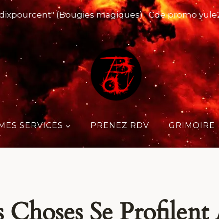
dixpourcent" (Bougies magiques)
Cde promo yule2
MES SERVICES
PRENEZ RDV
GRIMOIRE
 Choses Se Profilent 