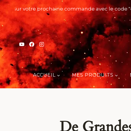
Aller
10% sur votre prochaine commande avec le code "
au
contenu
ACCUEIL
MES PRODUITS
De Grandes