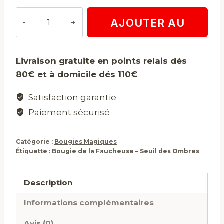
quantité
AJOUTER AU
de
Bougie
PANIER
de
Livraison gratuite en points relais dés
la
80€ et à domicile dés 110€
Faucheuse
–
Satisfaction garantie
Seuil
Paiement sécurisé
des
Ombres
Catégorie :
Bougies Magiques
Étiquette :
Bougie de la Faucheuse – Seuil des Ombres
Description
Informations complémentaires
Avis (0)