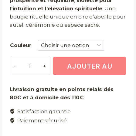
prospérité et l’équilibre
,
violette pour
l’intuition et l’élévation spirituelle
. Une
bougie rituelle unique en cire d’abeille pour
autel, cérémonie ou espace sacré.
Couleur
quantité
AJOUTER AU
de
Bougie
PANIER
Déesse
Livraison gratuite en points relais dés
Habundia
80€ et à domicile dés 110€
Satisfaction garantie
Paiement sécurisé