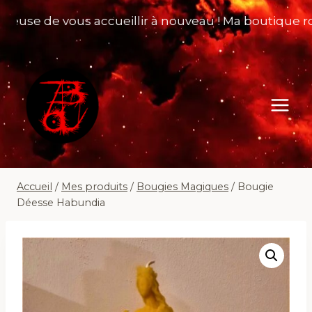
Aller
use de vous accueillir à nouveau ! Ma boutique rouvr
au
contenu
Accueil
/
Mes produits
/
Bougies Magiques
/
Bougie
Déesse Habundia