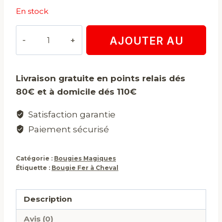
En stock
quantité
AJOUTER AU
de
Bougie
PANIER
Fer
Livraison gratuite en points relais dés
à
80€ et à domicile dés 110€
Cheval
Satisfaction garantie
Paiement sécurisé
Catégorie :
Bougies Magiques
Étiquette :
Bougie Fer à Cheval
Description
Avis (0)