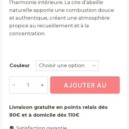
l’harmonie intérieure. La cire d’abeille
naturelle apporte une combustion douce
et authentique, créant une atmosphère
propice au recueillement et à la
concentration.
Couleur
quantité
AJOUTER AU
de
Bougie
PANIER
Ganesh
Livraison gratuite en points relais dés
80€ et à domicile dés 110€
Satisfaction garantie