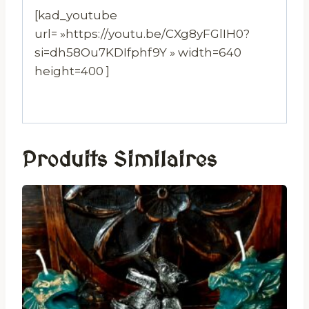
[kad_youtube
url= »https://youtu.be/CXg8yFGlIH0?
si=dh58Ou7KDIfphf9Y » width=640
height=400 ]
Produits Similaires