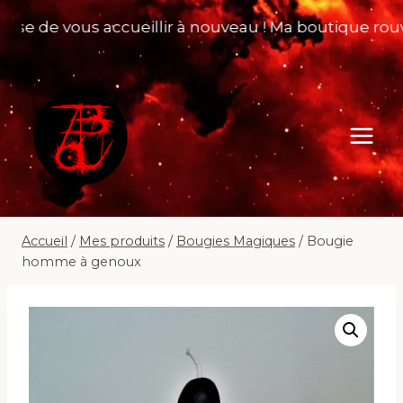
Aller
 de vous accueillir à nouveau ! Ma boutique rouvre s
au
contenu
Accueil
/
Mes produits
/
Bougies Magiques
/
Bougie
homme à genoux