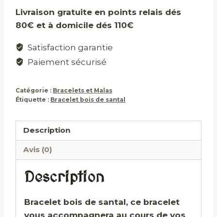
PANIER
bois
Livraison gratuite en points relais dés
de
80€ et à domicile dés 110€
santal
Satisfaction garantie
Paiement sécurisé
Catégorie :
Bracelets et Malas
Étiquette :
Bracelet bois de santal
Description
Avis (0)
Description
Bracelet bois de santal, ce bracelet
vous accompagnera au cours de vos