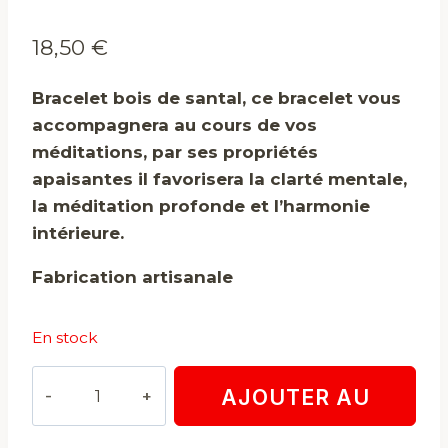
18,50
€
Bracelet bois de santal, ce bracelet vous
accompagnera au cours de vos
méditations, par ses propriétés
apaisantes il favorisera la clarté mentale,
la méditation profonde et l’harmonie
intérieure.
Fabrication artisanale
En stock
quantité
AJOUTER AU
de
Bracelet