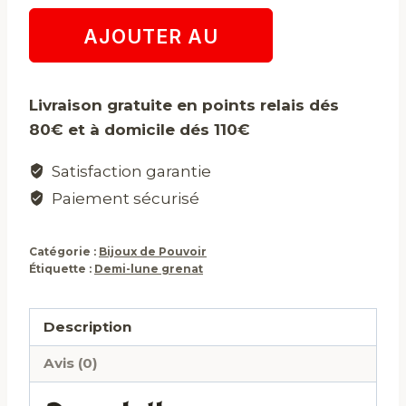
quantité
AJOUTER AU
de
Demi-
PANIER
lune
Livraison gratuite en points relais dés
grenat
80€ et à domicile dés 110€
Satisfaction garantie
Paiement sécurisé
Catégorie :
Bijoux de Pouvoir
Étiquette :
Demi-lune grenat
Description
Avis (0)