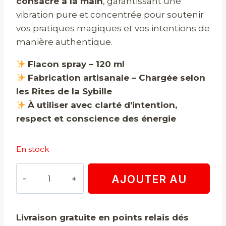
consacré à la main
, garantissant une
vibration pure et concentrée pour soutenir
vos pratiques magiques et vos intentions de
manière authentique.
Flacon spray – 120 ml
Fabrication artisanale – Chargée selon
les Rites de la Sybille
À utiliser avec clarté d’intention,
respect et conscience des énergie
En stock
quantité
AJOUTER AU
de
Eau
PANIER
des
Livraison gratuite en points relais dés
4