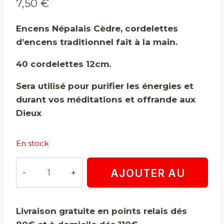
7,50
€
Encens Népalais Cèdre, cordelettes
d’encens traditionnel fait à la main.
40 cordelettes 12cm.
Sera utilisé pour purifier les énergies et
durant vos méditations et offrande aux
Dieux
En stock
quantité
AJOUTER AU
de
Encens
PANIER
Népalais
Livraison gratuite en points relais dés
Cèdre