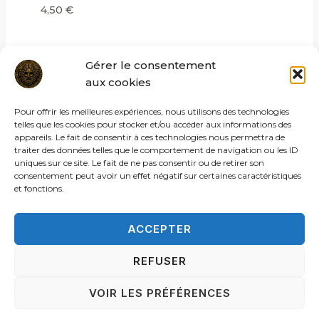
4,50
€
Gérer le consentement
aux cookies
Pour offrir les meilleures expériences, nous utilisons des technologies
telles que les cookies pour stocker et/ou accéder aux informations des
appareils. Le fait de consentir à ces technologies nous permettra de
traiter des données telles que le comportement de navigation ou les ID
uniques sur ce site. Le fait de ne pas consentir ou de retirer son
consentement peut avoir un effet négatif sur certaines caractéristiques
et fonctions.
ACCEPTER
REFUSER
© 2026 Les rites de la sybille
VOIR LES PRÉFÉRENCES
ACCUEIL
C.G.V.
MENTIONS LÉGALES
POLITIQUE DE COOKIES (UE)