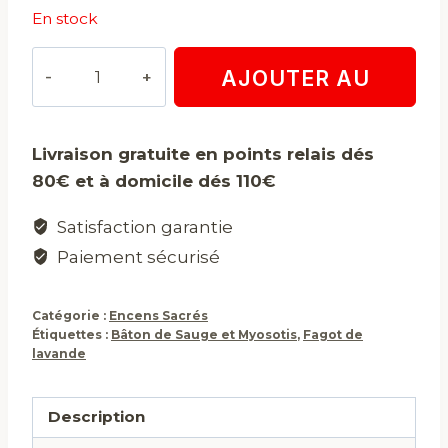
En stock
quantité
AJOUTER AU
de
Fagot
PANIER
de
Livraison gratuite en points relais dés
lavande
80€ et à domicile dés 110€
Satisfaction garantie
Paiement sécurisé
Catégorie :
Encens Sacrés
Étiquettes :
Bâton de Sauge et Myosotis
,
Fagot de
lavande
Description