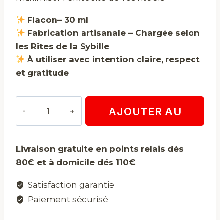
Flacon– 30 ml
Fabrication artisanale – Chargée selon
les Rites de la Sybille
À utiliser avec intention claire, respect
et gratitude
quantité
AJOUTER AU
de
Huile
PANIER
attraction
Livraison gratuite en points relais dés
80€ et à domicile dés 110€
Satisfaction garantie
Paiement sécurisé