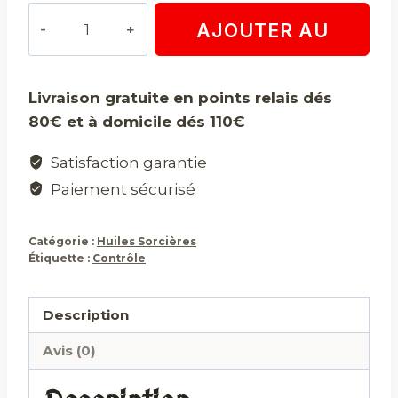
quantité
AJOUTER AU
de
Huile
PANIER
contrôle
Livraison gratuite en points relais dés
80€ et à domicile dés 110€
Satisfaction garantie
Paiement sécurisé
Catégorie :
Huiles Sorcières
Étiquette :
Contrôle
Description
Avis (0)