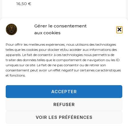
16,50
€
Gérer le consentement
aux cookies
Pour offrir les meilleures expériences, nous utilisons des technologies
telles que les cookies pour stocker et/ou accéder aux informations des
appareils. Le fait de consentir à ces technologies nous permettra de
traiter des données telles que le comportement de navigation ou les ID
uniques sur ce site. Le fait de ne pas consentir ou de retirer son
consentement peut avoir un effet négatif sur certaines caractéristiques
et fonctions.
ACCEPTER
REFUSER
© 2026 Les rites de la sybille
VOIR LES PRÉFÉRENCES
ACCUEIL
C.G.V.
MENTIONS LÉGALES
POLITIQUE DE COOKIES (UE)