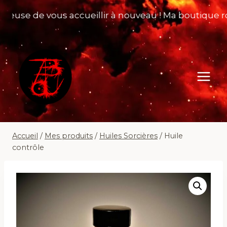
Aller
use de vous accueillir à nouveau ! Ma boutique rouv
au
contenu
Accueil
/
Mes produits
/
Huiles Sorcières
/
Huile
contrôle