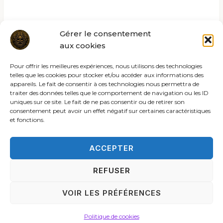
Gérer le consentement
aux cookies
Pour offrir les meilleures expériences, nous utilisons des technologies
telles que les cookies pour stocker et/ou accéder aux informations des
appareils. Le fait de consentir à ces technologies nous permettra de
traiter des données telles que le comportement de navigation ou les ID
uniques sur ce site. Le fait de ne pas consentir ou de retirer son
consentement peut avoir un effet négatif sur certaines caractéristiques
et fonctions.
ACCEPTER
REFUSER
© 2026 Les rites de la sybille
VOIR LES PRÉFÉRENCES
ACCUEIL
C.G.V.
MENTIONS LÉGALES
POLITIQUE DE COOKIES (UE)
POLITIQUE DE CONFIDENTIALITÉ
CONTACT
Politique de cookies