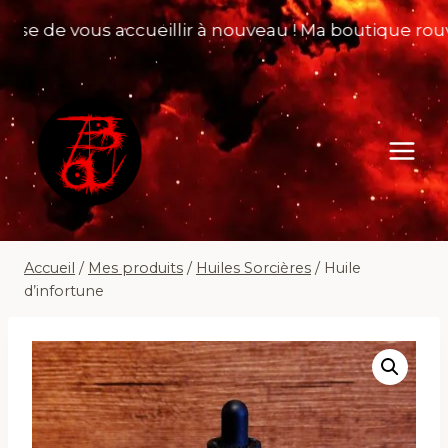
Aller
e de vous accueillir à nouveau ! Ma boutique rouvre 
au
contenu
Accueil
/
Mes produits
/
Huiles Sorcières
/
Huile
d’infortune