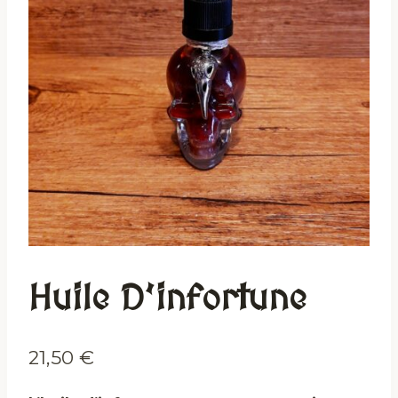
Huile D’infortune
21,50
€