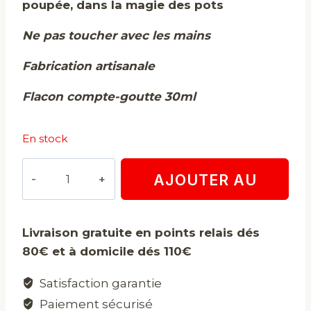
poupée, dans la magie des pots
Ne pas toucher avec les mains
Fabrication artisanale
Flacon compte-goutte 30ml
En stock
quantité
AJOUTER AU
de
Huile
PANIER
d'infortune
Livraison gratuite en points relais dés
80€ et à domicile dés 110€
Satisfaction garantie
Paiement sécurisé