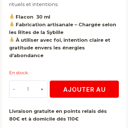
rituels et intentions.
Flacon 30 ml
Fabrication artisanale – Chargée selon
les Rites de la Sybille
À utiliser avec foi, intention claire et
gratitude envers les énergies
d’abondance
En stock
quantité
AJOUTER AU
de
Huile
PANIER
prospérité
Livraison gratuite en points relais dés
80€ et à domicile dés 110€