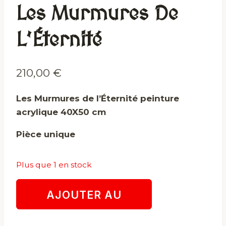
Les Murmures De
L’Éternité
210,00
€
Les Murmures de l’Éternité peinture
acrylique 40X50 cm
Pièce unique
Plus que 1 en stock
quantité
AJOUTER AU
de
Les
PANIER
Murmures