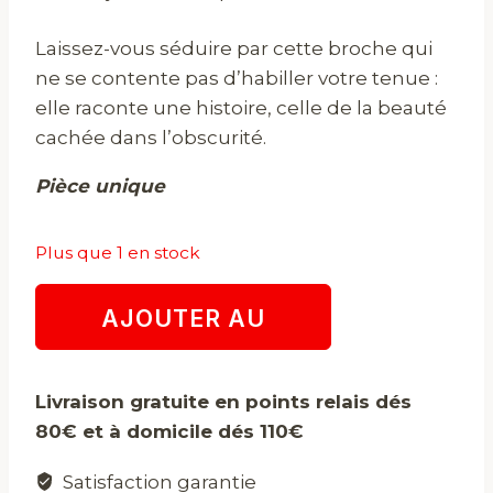
Laissez-vous séduire par cette broche qui
ne se contente pas d’habiller votre tenue :
elle raconte une histoire, celle de la beauté
cachée dans l’obscurité.
Pièce unique
Plus que 1 en stock
quantité
AJOUTER AU
de
L'Éveil
PANIER
des
Livraison gratuite en points relais dés
Ombres
80€ et à domicile dés 110€
Satisfaction garantie