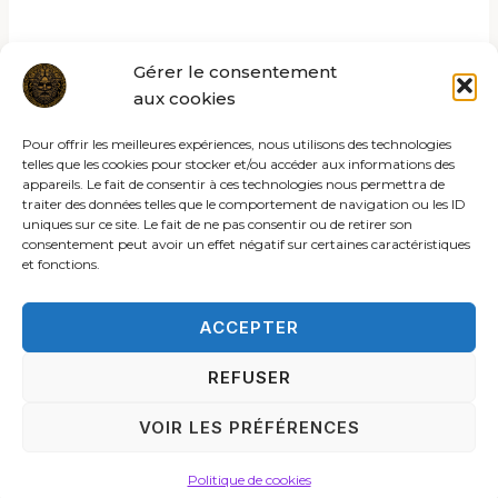
Gérer le consentement
aux cookies
Pour offrir les meilleures expériences, nous utilisons des technologies
telles que les cookies pour stocker et/ou accéder aux informations des
appareils. Le fait de consentir à ces technologies nous permettra de
traiter des données telles que le comportement de navigation ou les ID
uniques sur ce site. Le fait de ne pas consentir ou de retirer son
consentement peut avoir un effet négatif sur certaines caractéristiques
et fonctions.
ACCEPTER
REFUSER
© 2026 Les rites de la sybille
VOIR LES PRÉFÉRENCES
ACCUEIL
C.G.V.
MENTIONS LÉGALES
POLITIQUE DE COOKIES (UE)
POLITIQUE DE CONFIDENTIALITÉ
CONTACT
Politique de cookies