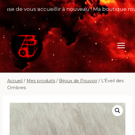
Aller
e de vous accueillir à nouveau ! Ma boutique rouvre 
au
contenu
Accueil
/
Mes produits
/
Bijoux de Pouvoir
/
L’Éveil des
Ombres