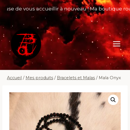
Aller
se de vous accueillir à nouveau ! Ma boutique rouvre
au
contenu
Accueil
/
Mes produits
/
Bracelets et Malas
/
Mala Onyx