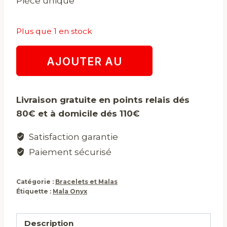
Pièce unique
Plus que 1 en stock
quantité
AJOUTER AU
de
Mala
PANIER
Onyx
Livraison gratuite en points relais dés
80€ et à domicile dés 110€
Satisfaction garantie
Paiement sécurisé
Catégorie :
Bracelets et Malas
Étiquette :
Mala Onyx
Description