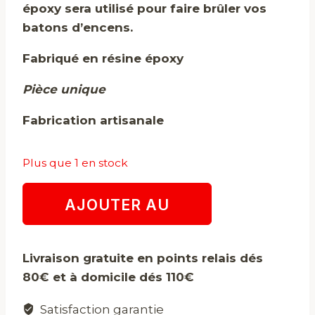
époxy
sera utilisé pour faire brûler vos
batons d’encens.
Fabriqué en résine époxy
Pièce unique
Fabrication artisanale
Plus que 1 en stock
quantité
AJOUTER AU
de
Porte
PANIER
encens
Livraison gratuite en points relais dés
crâne
80€ et à domicile dés 110€
Satisfaction garantie