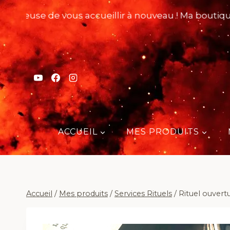
Aller
reuse de vous accueillir à nouveau ! Ma boutique rou
au
contenu
ACCUEIL
MES PRODUITS
Accueil
/
Mes produits
/
Services Rituels
/
Rituel ouvert