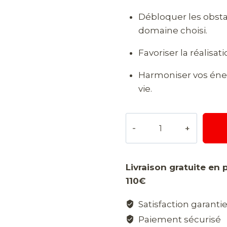
Débloquer les obstac
domaine choisi.
Favoriser la réalisat
Harmoniser vos éne
vie.
quantité
de
Rituel
ouverture
Livraison gratuite en 
de
110€
route
Satisfaction garanti
Paiement sécurisé