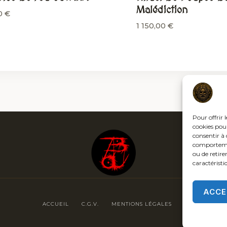
Malédiction
0
€
1 150,00
€
Pour offrir 
cookies pour
consentir à 
comportement
ou de retire
caractéristi
ACCE
ACCUEIL
C.G.V.
MENTIONS LÉGALES
POLITIQUE DE