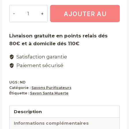
quantité
AJOUTER AU
de
Savon
PANIER
Santa
Livraison gratuite en points relais dés
Muerte
80€ et à domicile dés 110€
Satisfaction garantie
Paiement sécurisé
UGS :
ND
Catégorie :
Savons Purificateurs
Étiquette :
Savon Santa Muerte
Description
Informations complémentaires