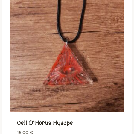
Oeil D’Horus Hysope
15,00
€