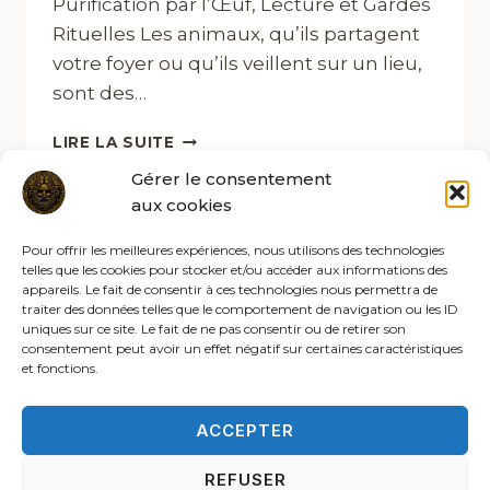
Purification par l’Œuf, Lecture et Gardes
Rituelles Les animaux, qu’ils partagent
votre foyer ou qu’ils veillent sur un lieu,
sont des…
SORT
LIRE LA SUITE
DE
Gérer le consentement
NETTOYAGE
aux cookies
ET
DE
Pour offrir les meilleures expériences, nous utilisons des technologies
PROTECTION
telles que les cookies pour stocker et/ou accéder aux informations des
DES
appareils. Le fait de consentir à ces technologies nous permettra de
ANIMAUX
traiter des données telles que le comportement de navigation ou les ID
uniques sur ce site. Le fait de ne pas consentir ou de retirer son
consentement peut avoir un effet négatif sur certaines caractéristiques
et fonctions.
ACCEPTER
REFUSER
© 2026 Les rites de la sybille