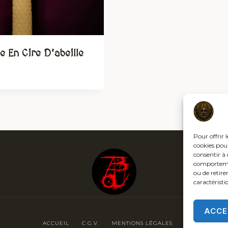
e En Cire D’abeille
Pour offrir 
cookies pour
consentir à 
comportement
ou de retire
caractéristi
ACCE
ACCUEIL
C.G.V.
MENTIONS LÉGALES
POLITIQUE DE