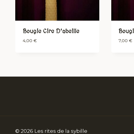
Bougie Cire D’abeille
Bougi
4,00
€
7,00
€
© 2026 Les rites de la sybille