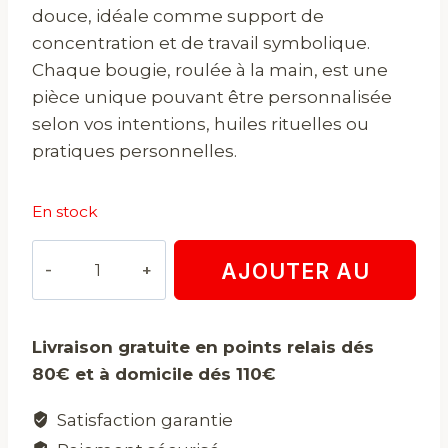
douce, idéale comme support de
concentration et de travail symbolique.
Chaque bougie, roulée à la main, est une
pièce unique pouvant être personnalisée
selon vos intentions, huiles rituelles ou
pratiques personnelles.
En stock
quantité
AJOUTER AU
de
Bougie
PANIER
en
Livraison gratuite en points relais dés
cire
80€ et à domicile dés 110€
d'abeille
Satisfaction garantie