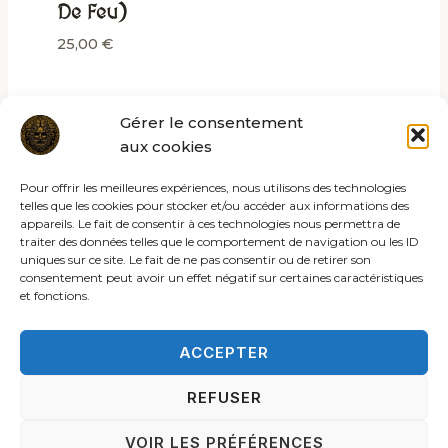
De Feu)
25,00
€
Gérer le consentement
aux cookies
Pour offrir les meilleures expériences, nous utilisons des technologies
telles que les cookies pour stocker et/ou accéder aux informations des
appareils. Le fait de consentir à ces technologies nous permettra de
traiter des données telles que le comportement de navigation ou les ID
uniques sur ce site. Le fait de ne pas consentir ou de retirer son
consentement peut avoir un effet négatif sur certaines caractéristiques
et fonctions.
ACCEPTER
REFUSER
© 2026 Les rites de la sybille
VOIR LES PRÉFÉRENCES
ACCUEIL
C.G.V.
MENTIONS LÉGALES