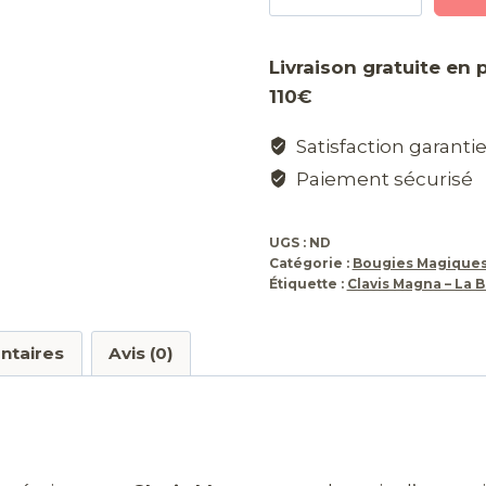
Clavis
Magna
Livraison gratuite en 
–
110€
La
Bougie
Satisfaction garanti
Rituelle
Paiement sécurisé
d'Ouverture
des
UGS :
ND
Chemins
Catégorie :
Bougies Magique
Étiquette :
Clavis Magna – La 
ntaires
Avis (0)