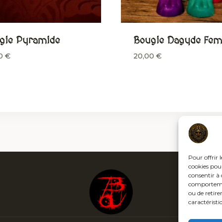
gie Pyramide
Bougie Dagyde Fe
00
€
20,00
€
Pour offrir 
cookies pour
consentir à 
comportement
ou de retire
caractéristi