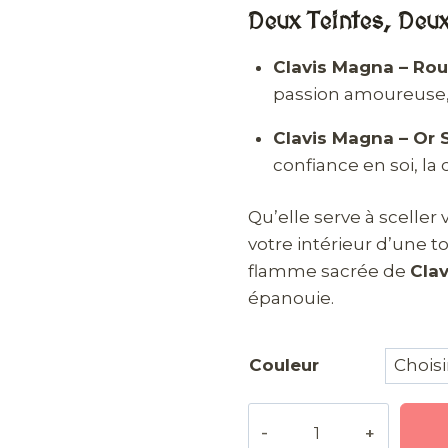
Deux Teintes, Deux
Clavis Magna – Rou
passion amoureuse, a
Clavis Magna – Or S
confiance en soi, la
Qu’elle serve à scelle
votre intérieur d’une t
flamme sacrée de
Cla
épanouie.
Couleur
quantité
de