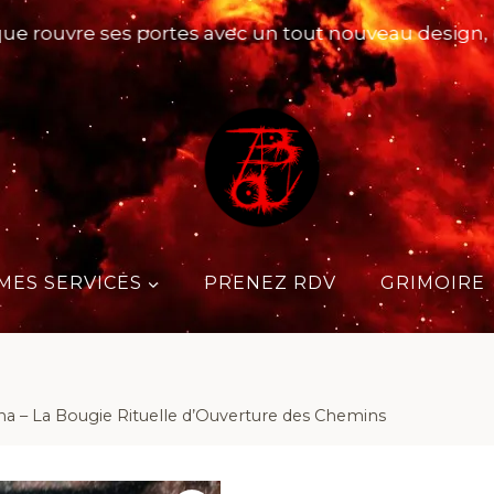
uvre ses portes avec un tout nouveau design, pensé 
MES SERVICES
PRENEZ RDV
GRIMOIRE
na – La Bougie Rituelle d’Ouverture des Chemins