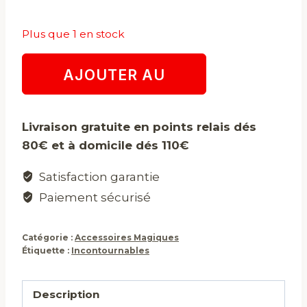
Plus que 1 en stock
quantité
AJOUTER AU
de
Fer
PANIER
à
Livraison gratuite en points relais dés
cheval
80€ et à domicile dés 110€
de
protection
Satisfaction garantie
Paiement sécurisé
Catégorie :
Accessoires Magiques
Étiquette :
Incontournables
Description