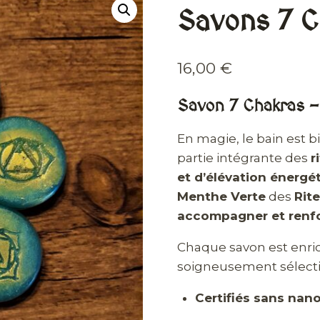
Savons 7 
16,00
€
Savon 7 Chakras –
En magie, le bain est bi
partie intégrante des
r
et d’élévation énergé
Menthe Verte
des
Rite
accompagner et renfor
Chaque savon est enri
soigneusement sélecti
Certifiés sans nan