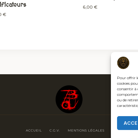
ificateurs
6,00
€
0
€
Pour offrir 
cookies pour
consentir à 
comportement
ou de retire
caractéristi
ACCE
ACCUEIL
C.G.V.
MENTIONS LÉGALES
POLITIQUE DE