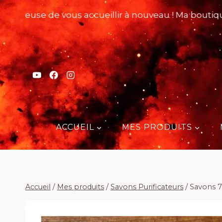
Aller
ureuse de vous accueillir à nouveau ! Ma boutique ro
au
contenu
ACCUEIL
MES PRODUITS
Accueil
/
Mes produits
/
Savons Purificateurs
/
Savons 7