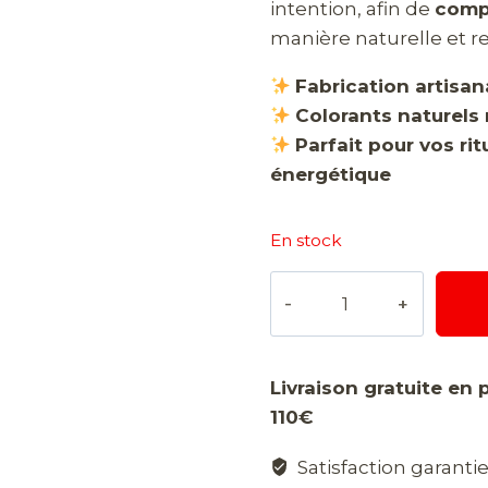
intention, afin de
compl
manière naturelle et r
Fabrication artisan
Colorants naturels 
Parfait pour vos ri
énergétique
En stock
quantité
de
Savons
7
Livraison gratuite en 
chakras
110€
Satisfaction garanti