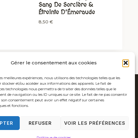
Sang De Sorcière &
Étreinte D’Émeraude
8,50
€
Gérer le consentement aux cookies
les meilleures expériences, nous utilisons des technologies telles que les
 stocker et/ou accéder aux informations des appareils. Le fait de
ces technologies nous permettra de traiter des données telles que le
 de navigation ou les ID uniques sur ce site. Le fait de ne pas consentir
r son consentement peut avoir un effet négatif sur certaines
ques et fonctions.
PTER
REFUSER
VOIR LES PRÉFÉRENCES
 COOKIES (UE)
POLITIQUE DE CONFIDENTIALITÉ
CONTACT
Politique de cookies