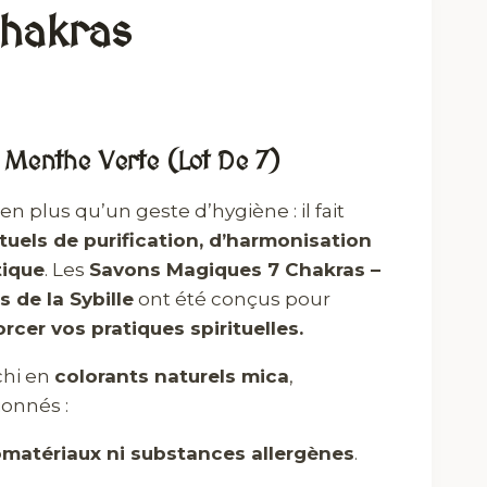
Chakras
 Menthe Verte (lot De 7)
en plus qu’un geste d’hygiène : il fait
ituels de purification, d’harmonisation
tique
. Les
Savons Magiques 7 Chakras –
s de la Sybille
ont été conçus pour
cer vos pratiques spirituelles.
chi en
colorants naturels mica
,
onnés :
omatériaux ni substances allergènes
.